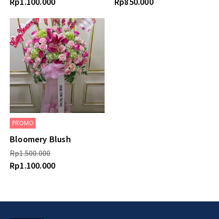
Rp
1.100.000
Rp
850.000
PROMO
Bloomery Blush
Rp
1.500.000
Rp
1.100.000