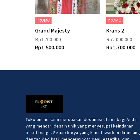
PROMO
PROMO
Grand Majesty
Krans 2
Rp
1.700.000
Rp
2.000.000
Rp
1.500.000
Rp
1.700.000
Toko online kami merupakan destinasi utama bagi Anda
yang mencari desain unik yang menyerupai keindahan
buket bunga. Setiap karya yang kami tawarkan dirancang
dengan dedikasi, mencerminkan seni, estetika, dan