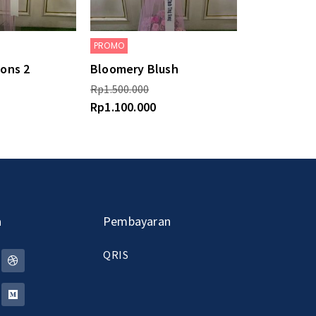
PROMO
ions 2
Bloomery Blush
Rp
1.500.000
Rp
1.100.000
a
Pembayaran
QRIS