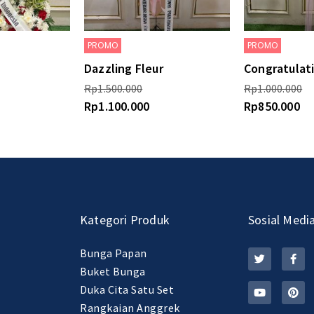
PROMO
PROMO
Dazzling Fleur
Congratulat
Rp
1.500.000
Rp
1.000.000
Rp
1.100.000
Rp
850.000
Kategori Produk
Sosial Medi
Bunga Papan
Buket Bunga
Duka Cita Satu Set
Rangkaian Anggrek