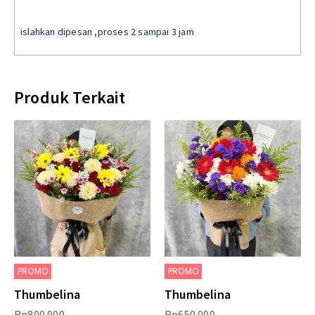
islahkan dipesan ,proses 2 sampai 3 jam
Produk Terkait
PROMO
PROMO
Thumbelina
Thumbelina
Rp
800.000
Rp
650.000