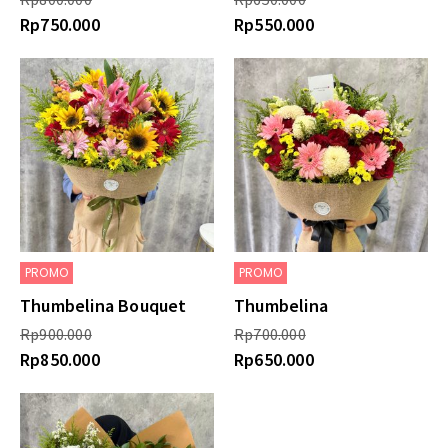
Rp
750.000
Rp
550.000
PROMO
PROMO
Thumbelina Bouquet
Thumbelina
Rp
900.000
Rp
700.000
Rp
850.000
Rp
650.000