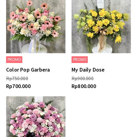
PROMO
PROMO
Color Pop Garbera
My Daily Dose
Rp
750.000
Rp
900.000
Rp
700.000
Rp
800.000