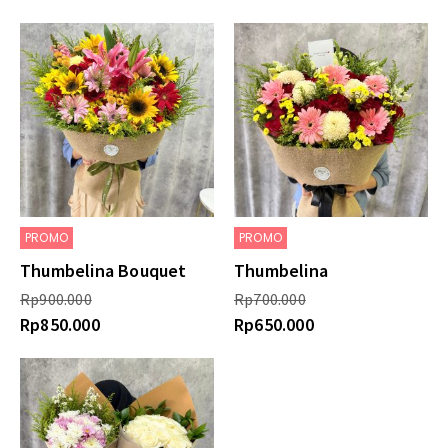
PROMO
PROMO
Thumbelina Bouquet
Thumbelina
Rp
900.000
Rp
700.000
Rp
850.000
Rp
650.000